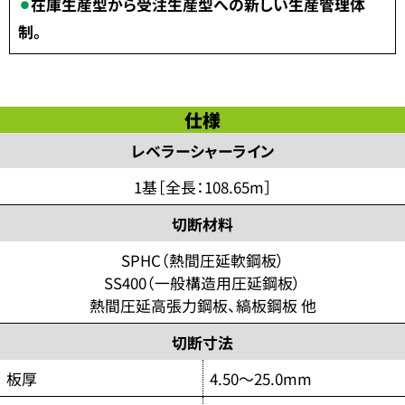
在庫生産型から受注生産型への新しい生産管理体
制。
仕様
レベラーシャーライン
1基［全長：108.65m］
切断材料
SPHC（熱間圧延軟鋼板）
SS400（一般構造用圧延鋼板）
熱間圧延高張力鋼板、縞板鋼板 他
切断寸法
板厚
4.50～25.0mm