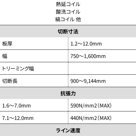
熱延コイル
酸洗コイル
縞コイル 他
切断寸法
板厚
1.2～12.0mm
幅
750～1,600mm
トリーミング幅
切断長
900～9,144mm
抗張力
1.6～7.0mm
590N/mm2（MAX）
7.1～12.0mm
440N/mm2（MAX）
ライン速度