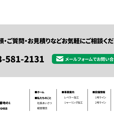
頼・ご質問・お見積りなどお気軽にご相談くだ
3-581-2131
メールフォームで
お問い合
■ホーム
■事業案内
■設備情報
レベラー加工
1号ライン
■私たちのこと
番地の1
シャーリング加工
2号ライン
社長あいさつ
-6468
経営理念